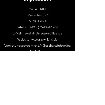
RAY WILKINS
Mierscheid 22
53783 Eitorf
Telefon:
+49 (0) 22439498657
E-Mail:
raywilkins@factoryoffice.de
Website:
www.raywilkins.de
Vertretungsberechtigte/r Geschäftsführer/in:
Ray Wilkins
Mehr erfahren