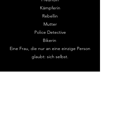
Kämpferin
Rebellin
Mutter
Police Detective
Bikerin
Eine Frau, die nur an eine einzige Person
glaubt: sich selbst.
Emotio glaubt an Dich
Dies ist eine Geschichte über einen kleinen
Jungen und seinen Kampf, den Krebs zu
überleben. Eine Einladung zu einem
ungewöhnlichen Abenteuer, in dem wir
entdecken werden, wie Gefühle und
Emotionen unseren Körper beeinflussen.