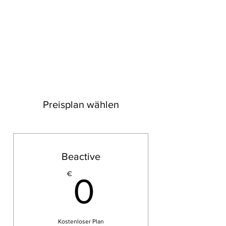
RAY WILKINS
Follow your heart
Preisplan wählen
Beactive
0€
€
0
Kostenloser Plan