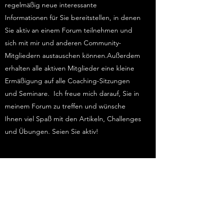
regelmäßig neue interessante
Informationen für Sie bereitstellen, in denen
Sie aktiv an einem Forum teilnehmen und
sich mit mir und anderen Community-
Mitgliedern austauschen können.Außerdem
erhalten alle aktiven Mitglieder eine kleine
Ermäßigung auf alle Coaching-Sitzungen
und Seminare. Ich freue mich darauf, Sie in
meinem Forum zu treffen und wünsche
Ihnen viel Spaß mit den Artikeln, Challenges
und Übungen. Seien Sie aktiv!