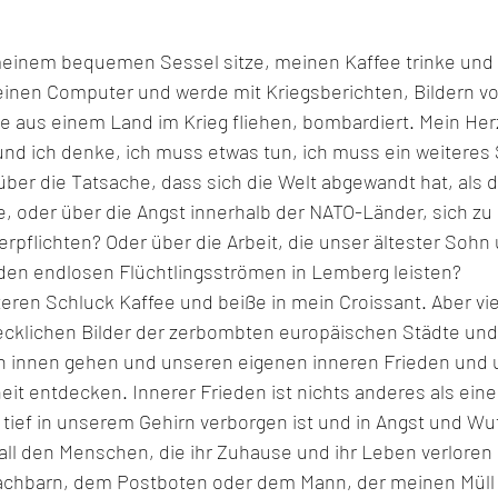
meinem bequemen Sessel sitze, meinen Kaffee trinke und
einen Computer und werde mit Kriegsberichten, Bildern vo
aus einem Land im Krieg fliehen, bombardiert. Mein Her
und ich denke, ich muss etwas tun, ich muss ein weiteres
 über die Tatsache, dass sich die Welt abgewandt hat, als d
 oder über die Angst innerhalb der NATO-Länder, sich zu 
rpflichten? Oder über die Arbeit, die unser ältester Sohn
 den endlosen Flüchtlingsströmen in Lemberg leisten?
ren Schluck Kaffee und beiße in mein Croissant. Aber viel
hrecklichen Bilder der zerbombten europäischen Städte und
h innen gehen und unseren eigenen inneren Frieden und 
it entdecken. Innerer Frieden ist nichts anderes als eine
ief in unserem Gehirn verborgen ist und in Angst und Wut 
 all den Menschen, die ihr Zuhause und ihr Leben verloren 
chbarn, dem Postboten oder dem Mann, der meinen Müll le