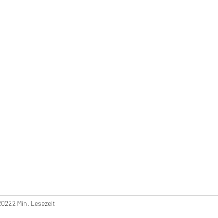
Start
Tagesgedanken
Semin
2022
2 Min. Lesezeit