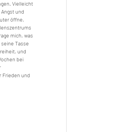
en. Vielleicht 
 Angst und 
ter öffne, 
denszentrums 
rage mich, was 
 seine Tasse 
reiheit, und 
Wochen bei 
 
r Frieden und 