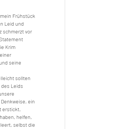
 mein Frühstück 
n Leid und 
z schmerzt vor 
 Statement 
ie Krim 
einer 
 und seine 
leicht sollten 
 des Leids 
unsere 
 Denkweise, ein 
erstickt. 
haben, helfen, 
ert, selbst die 