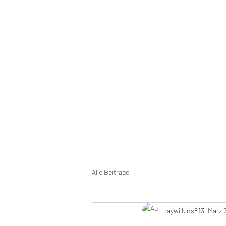
raywilkins@factoryoffice.de
RAY WILKINS
Follow your heart
Alle Beiträge
raywilkins8
13. März 