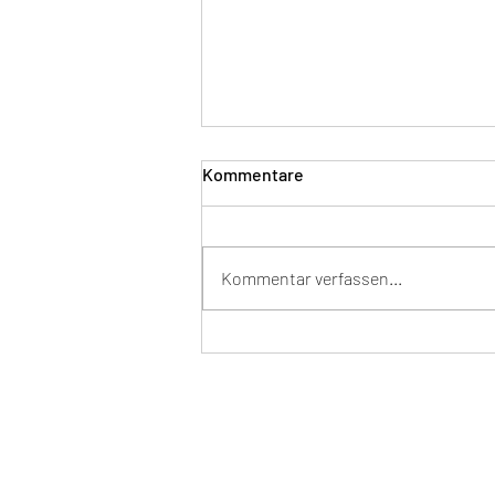
Kommentare
Kommentar verfassen...
Personal Portrats!