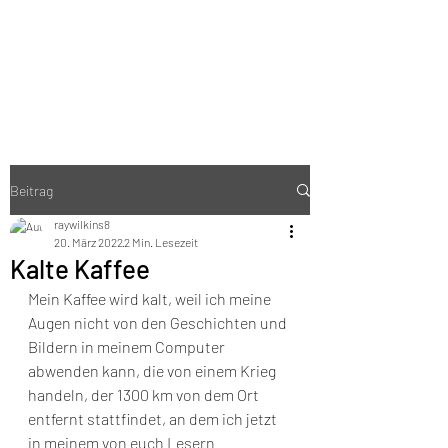
RAY WILKINS
Follow your heart
Beitrag
raywilkins8
20. März 2022
2 Min. Lesezeit
Kalte Kaffee
Mein Kaffee wird kalt, weil ich meine 
Augen nicht von den Geschichten und 
Bildern in meinem Computer 
abwenden kann, die von einem Krieg 
handeln, der 1300 km von dem Ort 
entfernt stattfindet, an dem ich jetzt 
in meinem von euch Lesern 